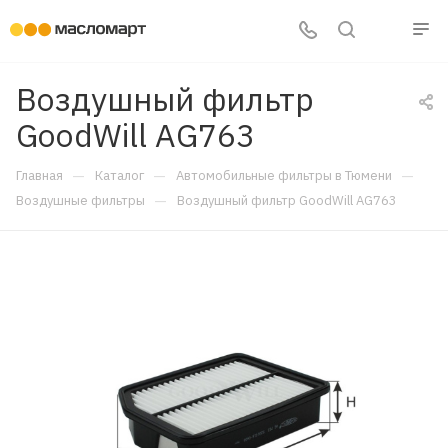
Воздушный фильтр
GoodWill AG763
—
—
—
Главная
Каталог
Автомобильные фильтры в Тюмени
—
Воздушные фильтры
Воздушный фильтр GoodWill AG763