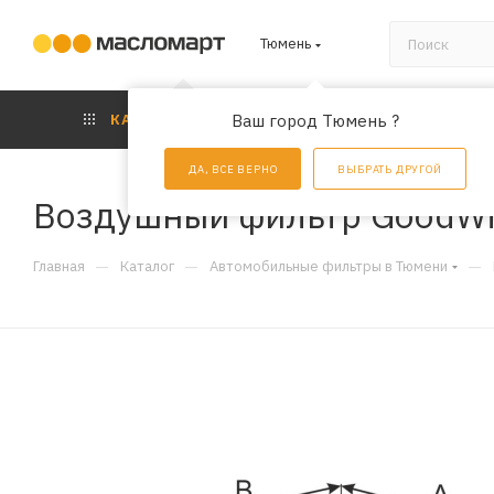
Тюмень
КАТАЛОГ
Ваш город Тюмень ?
АКЦИИ
УС
ДА, ВСЕ ВЕРНО
ВЫБРАТЬ ДРУГОЙ
Воздушный фильтр GoodWi
—
—
—
Главная
Каталог
Автомобильные фильтры в Тюмени