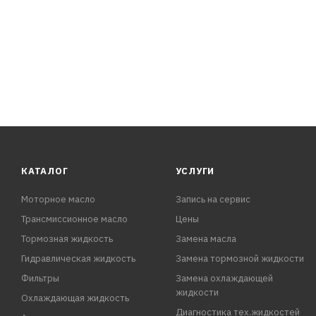
КАТАЛОГ
УСЛУГИ
Моторное масло
Запись на сервис
Трансмиссионное масло
Цены
Тормозная жидкость
Замена масла
Гидравлическая жидкость
Замена тормозной жидкости
Фильтры
Замена охлаждающей
жидкости
Охлаждающая жидкость
Диагностика тех.жидкостей