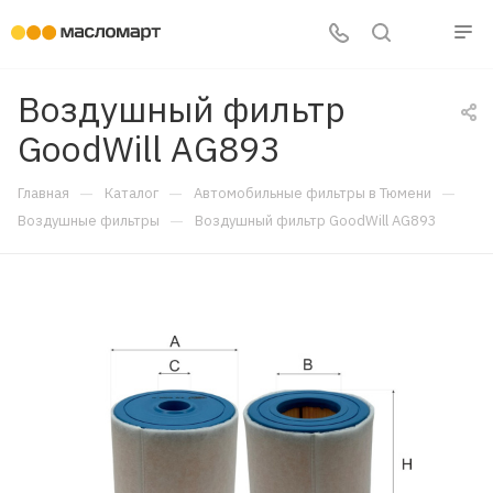
Воздушный фильтр
GoodWill AG893
—
—
—
Главная
Каталог
Автомобильные фильтры в Тюмени
—
Воздушные фильтры
Воздушный фильтр GoodWill AG893