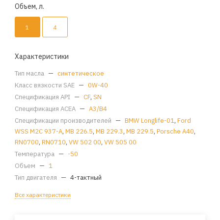
Объем, л.
1
4
Характеристики
Тип масла
—
синтетическое
Класс вязкости SAE
—
0W-40
Спецификация API
—
CF
,
SN
Спецификация ACEA
—
A3/B4
Спецификации производителей
—
BMW Longlife-01
,
Ford
WSS M2C 937-A
,
MB 226.5
,
MB 229.3
,
MB 229.5
,
Porsche A40
,
RN0700
,
RN0710
,
VW 502 00
,
VW 505 00
Температура
—
-50
Объем
—
1
Тип двигателя
—
4-тактный
Все характеристики