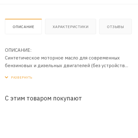
ОПИСАНИЕ
ХАРАКТЕРИСТИКИ
ОТЗЫВЫ
ОПИСАНИЕ:
Синтетическое моторное масло для современных
бензиновых и дизельных двигателей (без устройств
доочистки выхлопных газов) легковых автомобилей, в
том числе оборудованных турбонаддувом. Разработано
с использованием базовых масел на
полиальфаолефиновой (ПАО) основе с применением
С этим товаром покупают
инновационной технологии DuraMax®.
ПРИМЕНЕНИЕ:
Рекомендовано к всесезонному применению в
бензиновых и дизельных двигателях (без устройств