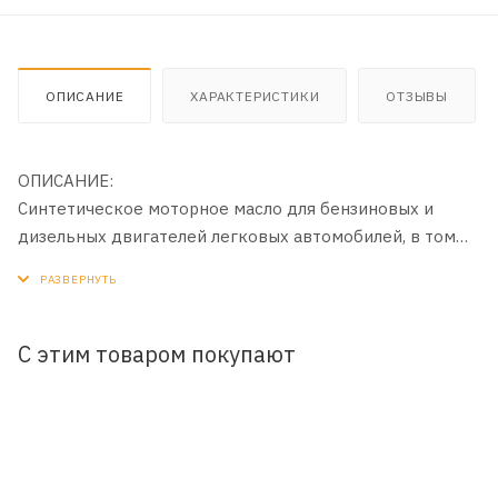
ОПИСАНИЕ
ХАРАКТЕРИСТИКИ
ОТЗЫВЫ
ОПИСАНИЕ:
Синтетическое моторное масло для бензиновых и
дизельных двигателей легковых автомобилей, в том
числе оборудованных турбонаддувом и устройствами
доочистки выхлопных газов (каталитическими
нейтрализаторами и фильтрами сажевых частиц (DPF)).
Разработано с использованием базовых масел на
С этим товаром покупают
полиальфаолефиновой (ПАО) основе с применением
инновационной технологии DuraMax®.
ПРИМЕНЕНИЕ:
Рекомендовано к всесезонному применению в