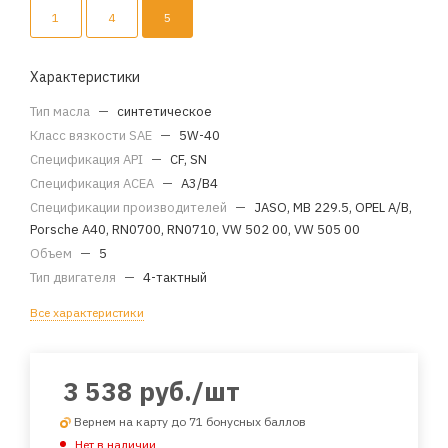
1
4
5
Характеристики
Тип масла
—
синтетическое
Класс вязкости SAE
—
5W-40
Спецификация API
—
CF, SN
Спецификация ACEA
—
A3/B4
Спецификации производителей
—
JASO, MB 229.5, OPEL A/B,
Porsche A40, RN0700, RN0710, VW 502 00, VW 505 00
Объем
—
5
Тип двигателя
—
4-тактный
Все характеристики
3 538
руб.
/шт
Вернем на карту до 71 бонусных баллов
Нет в наличии