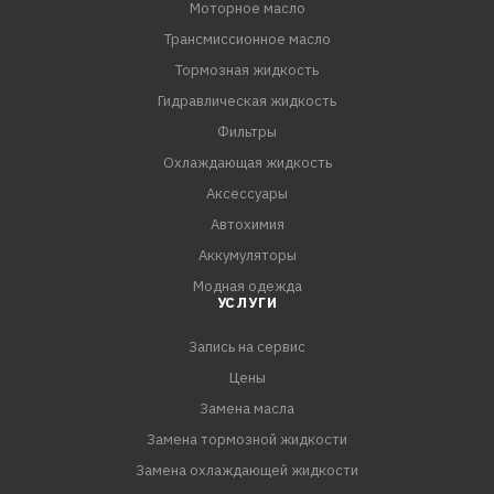
Моторное масло
всесезонного применения. Рекомендовано как для
Трансмиссионное масло
новых двигателей, так и для двигателей с большим
пробегом.
Тормозная жидкость
Гидравлическая жидкость
ПРЕИМУЩЕСТВА:
Фильтры
- Прекрасная термическая и антиокислительная
Охлаждающая жидкость
стабильность масла минимизирует образование
Аксессуары
отложений и шлама.
Автохимия
- Улучшенная защита от износа продлевает срок сл
Аккумуляторы
Модная одежда
УСЛУГИ
Запись на сервис
Цены
Замена масла
Замена тормозной жидкости
Замена охлаждающей жидкости